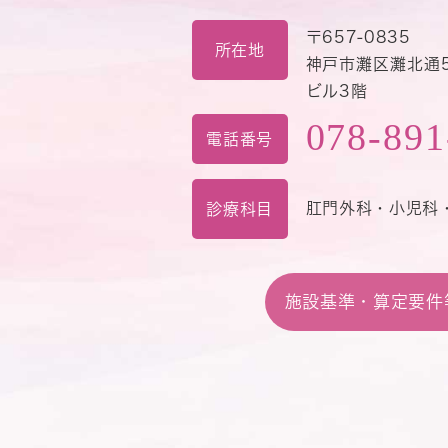
〒657-0835
所在地
神戸市灘区灘北通5
ビル3階
078-891
電話番号
肛門外科・小児科
診療科目
施設基準・算定要件