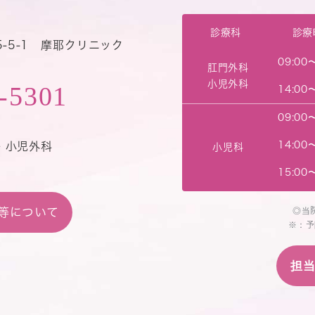
診療科
診療
-5-1 摩耶クリニック
09:00
肛門外科
小児外科
-5301
14:00
09:00
14:00
・小児外科
小児科
15:00
等について
◎当
※：予
担