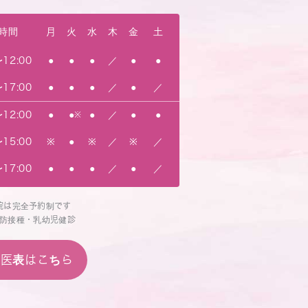
時間
月
火
水
木
金
土
〜12:00
●
●
●
／
●
●
〜17:00
●
●
●
／
●
／
〜12:00
●
●
※
●
／
●
●
〜15:00
※
●
※
／
※
／
〜17:00
●
●
●
／
●
／
院は完全予約制です
防接種・乳幼児健診
当医表はこちら