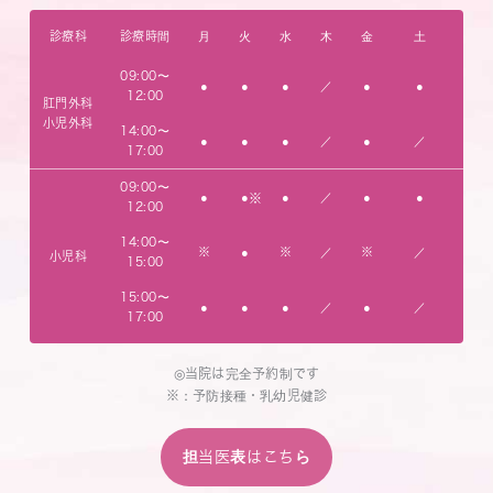
診療科
診療時間
月
火
水
木
金
土
09:00〜
●
●
●
／
●
●
12:00
肛門外科
小児外科
14:00〜
●
●
●
／
●
／
17:00
09:00〜
●
●
●
／
●
●
※
12:00
14:00〜
※
●
※
／
※
／
小児科
15:00
15:00〜
●
●
●
／
●
／
17:00
◎当院は完全予約制です
※：予防接種・乳幼児健診
担当医表はこちら